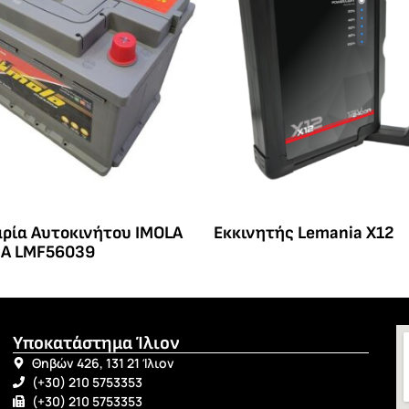
ρία Αυτοκινήτου IMOLA
Eκκινητής Lemania X12
A LMF56039
Υποκατάστημα Ίλιον
Θηβών 426, 131 21 Ίλιον
(+30) 210 5753353
(+30) 210 5753353