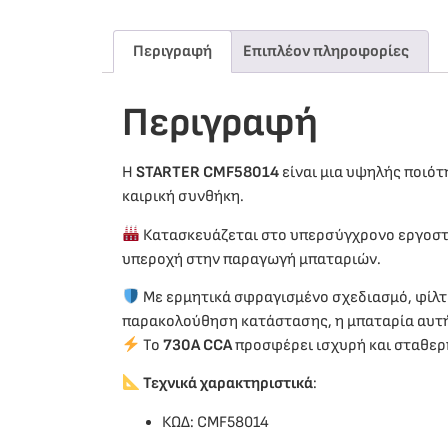
Περιγραφή
Επιπλέον πληροφορίες
Περιγραφή
Η
STARTER CMF58014
είναι μια υψηλής ποιότ
καιρική συνθήκη.
Κατασκευάζεται στο υπερσύγχρονο εργοσ
υπεροχή στην παραγωγή μπαταριών.
Με ερμητικά σφραγισμένο σχεδιασμό, φίλτ
παρακολούθηση κατάστασης, η μπαταρία αυτή 
Το
730A CCA
προσφέρει ισχυρή και σταθερή
Τεχνικά χαρακτηριστικά
:
ΚΩΔ: CMF58014