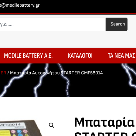
fo@modilebattery.gr
Search
MODILE BATTERY A.E.
ΚΑΤΑΛΟΓΟΙ
ΤΑ ΝΕΑ ΜΑΣ
TER
/ Μπαταρία Αυτοκινήτου STARTER CMF58014
Μπαταρία