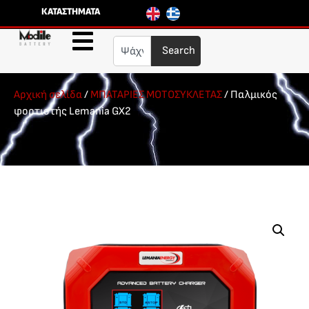
ΚΑΤΑΣΤΗΜΑΤΑ
Search
Αρχική σελίδα
/
ΜΠΑΤΑΡΙΕΣ ΜΟΤΟΣΥΚΛΕΤΑΣ
/ Παλμικός
φορτιστής Lemania GX2