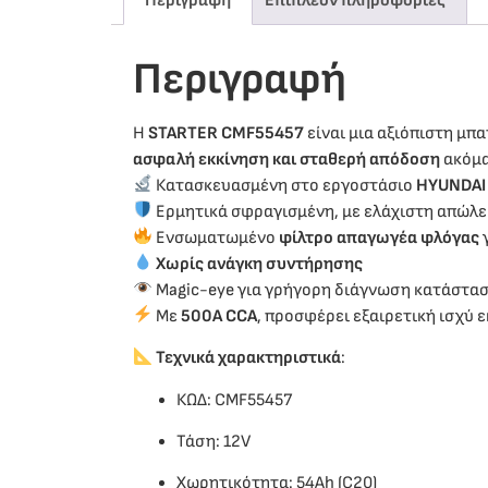
Περιγραφή
Επιπλέον πληροφορίες
Περιγραφή
Η
STARTER CMF55457
είναι μια αξιόπιστη μπα
ασφαλή εκκίνηση και σταθερή απόδοση
ακόμα
Κατασκευασμένη στο εργοστάσιο
HYUNDAI
Ερμητικά σφραγισμένη, με ελάχιστη απώλε
Ενσωματωμένο
φίλτρο απαγωγέα φλόγας
Χωρίς ανάγκη συντήρησης
Magic-eye για γρήγορη διάγνωση κατάστα
Με
500A CCA
, προσφέρει εξαιρετική ισχύ 
Τεχνικά χαρακτηριστικά
:
ΚΩΔ: CMF55457
Τάση: 12V
Χωρητικότητα: 54Ah (C20)