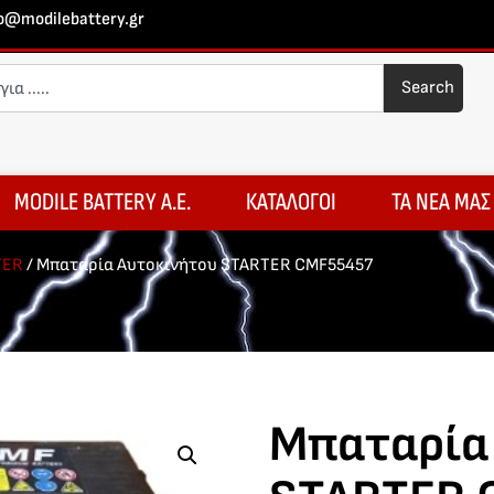
fo@modilebattery.gr
Search
MODILE BATTERY A.E.
ΚΑΤΑΛΟΓΟΙ
ΤΑ ΝΕΑ ΜΑΣ
TER
/ Μπαταρία Αυτοκινήτου STARTER CMF55457
Μπαταρία