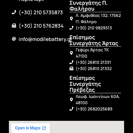
Συνεργάτης Π.
Φαλήρου
(+30) 210 5735873
Λ. Αμφιθέας 132, 17562
Π. Φάληρο
(+30) 210 5762834
(+30) 210 9829513
Επίσημος
info@modilebattery.gr
Συνεργάτης Άρτας
Γεφύρι Άρτας ΤΚ
47100
(+30) 26810 21331
(+30) 26810 21332
Επίσημος
Συνεργάτης
Πρέβεζας
Λεωφ. Ιωαννίνων 60Α,
48100
(+30) 2682025689