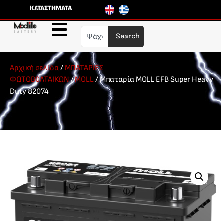
ΚΑΤΑΣΤΗΜΑΤΑ
Search
Αρχική σελίδα
/
ΜΠΑΤΑΡΙΕΣ
ΦΩΤΟΒΟΛΤΑΙΚΩΝ
/
MOLL
/ Μπαταρία MOLL EFB Super Heavy
Duty 82074