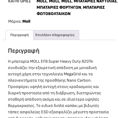
ΚΑΤΗΓΟΡΙΕΣ
MOLL
,
MOLL
,
MOLL
,
ΜΠΑΤΑΡΙΕΣ ΝΑΥΤΙΛΙΑΣ
,
ΜΠΑΤΑΡΙΕΣ ΦΟΡΤΗΓΩΝ
,
ΜΠΑΤΑΡΙΕΣ
ΦΩΤΟΒΟΛΤΑΙΚΩΝ
Μάρκα:
Moll
Περιγραφή
Επιπλέον πληροφορίες
Περιγραφή
Η μπαταρία MOLL EFB Super Heavy Duty 82074
συνδυάζει την εξαιρετική απόδοση με μοναδική
αντοχή χάρη στην τεχνολογία MegaGrid και τα
πλεονεκτήματα της προσθήκης Nano Carbon.
Προσφέρει υψηλή αντοχή στους κραδασμούς και
διαρκή προστασία από τη διάβρωση, διατηρώντας
σταθερή απόδοση ακόμα και σε ιδιαίτερα υψηλές
θερμοκρασίες. Το ειδικό διπλό καπάκι με βιδωτές
τάπες ασφαλείας ESD εξασφαλίζει μέγιστη προστασία