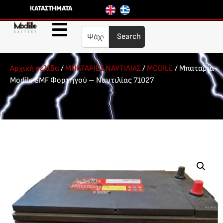
ΚΑΤΑΣΤΗΜΑΤΑ
Search
Αρχική σελίδα
/
ΜΠΑΤΑΡΙΕΣ ΝΑΥΤΙΛΙΑΣ
/
MODILE
/ Μπαταρία
Modile SMF Φορτηγού – Ναυτιλίας 71027