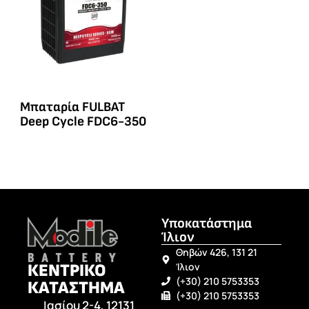
Μπαταρία FULBAT
Deep Cycle FDC6-350
Υποκατάστημα
Ίλιον
Θηβών 426, 131 21
ΚΕΝΤΡΙΚΟ
Ίλιον
(+30) 210 5753353
ΚΑΤΑΣΤΗΜΑ
(+30) 210 5753353
Ιασίου 2-4, 12131