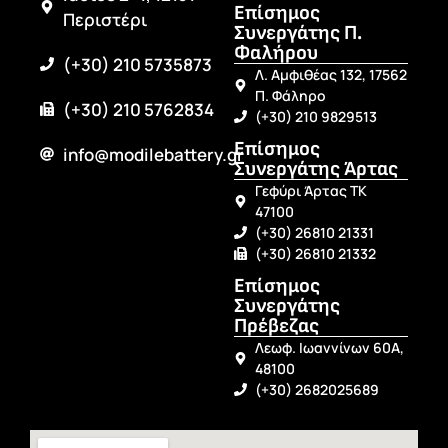
Επίσημος
Περιστέρι
Συνεργάτης Π.
Φαλήρου
(+30) 210 5735873
Λ. Αμφιθέας 132, 17562
Π. Φάληρο
(+30) 210 5762834
(+30) 210 9829513
Επίσημος
info@modilebattery.gr
Συνεργάτης Άρτας
Γεφύρι Άρτας ΤΚ
47100
(+30) 26810 21331
(+30) 26810 21332
Επίσημος
Συνεργάτης
Πρέβεζας
Λεωφ. Ιωαννίνων 60Α,
48100
(+30) 2682025689