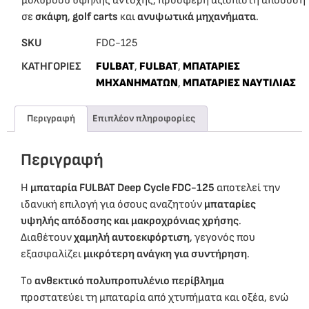
μολύβδου υψηλής αντοχής, προσφέρη αξιόπιστη απόδοση
σε
σκάφη
,
golf carts
και
ανυψωτικά μηχανήματα
.
SKU
FDC-125
ΚΑΤΗΓΟΡΙΕΣ
FULBAT
,
FULBAT
,
ΜΠΑΤΑΡΙΕΣ
ΜΗΧΑΝΗΜΑΤΩΝ
,
ΜΠΑΤΑΡΙΕΣ ΝΑΥΤΙΛΙΑΣ
Περιγραφή
Επιπλέον πληροφορίες
Περιγραφή
Η
μπαταρία FULBAT Deep Cycle
FDC-125
αποτελεί την
ιδανική επιλογή για όσους αναζητούν
μπαταρίες
υψηλής απόδοσης και μακροχρόνιας χρήσης
.
Διαθέτουν
χαμηλή αυτοεκφόρτιση
, γεγονός που
εξασφαλίζει
μικρότερη ανάγκη για συντήρηση
.
Το
ανθεκτικό πολυπροπυλένιο περίβλημα
προστατεύει τη μπαταρία από χτυπήματα και οξέα, ενώ