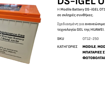
DS-iGEL 
Η
Modile Battery DS-iGEL O
σε σκληρές συνθήκες
.
Σχεδιασμένη για
ανανεώσιμες
τεχνολογία GEL της HUAWEI
.
SKU
ΟΤ12-250
ΚΑΤΗΓΟΡΙΕΣ
MODILE
,
MOD
ΜΠΑΤΑΡΙΕΣ 
ΦΩΤΟΒΟΛΤΑ