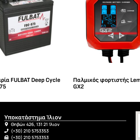
ρία FULBAT Deep Cycle
Παλμικός φορτιστής Le
75
GX2
Υποκατάστημα Ίλιον
Θηβών 426, 131 21 Ίλιον
(+30) 210 5753353
(+30) 210 5753353