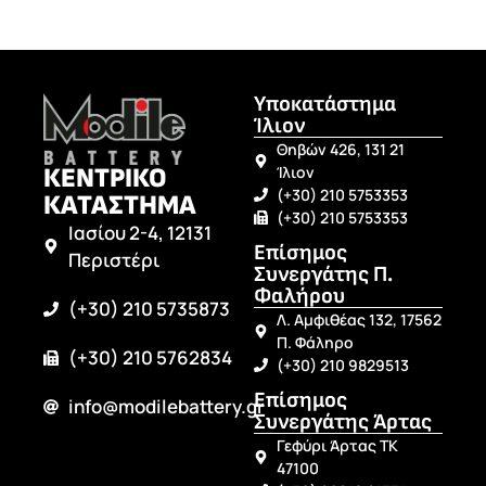
Υποκατάστημα
Ίλιον
Θηβών 426, 131 21
ΚΕΝΤΡΙΚΟ
Ίλιον
(+30) 210 5753353
ΚΑΤΑΣΤΗΜΑ
(+30) 210 5753353
Ιασίου 2-4, 12131
Επίσημος
Περιστέρι
Συνεργάτης Π.
Φαλήρου
(+30) 210 5735873
Λ. Αμφιθέας 132, 17562
Π. Φάληρο
(+30) 210 5762834
(+30) 210 9829513
Επίσημος
info@modilebattery.gr
Συνεργάτης Άρτας
Γεφύρι Άρτας ΤΚ
47100