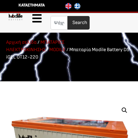
ΚΑΤΑΣΤΗΜΑΤΑ
Search
Αρχική σελίδα
/
ΜΠΑΤΑΡΙΕΣ
ΗΛΕΚΤΡΟΚΙΝΗΣΗΣ
/
MODILE
/ Μπαταρία Modile Battery DS-
iGEL OT12-220