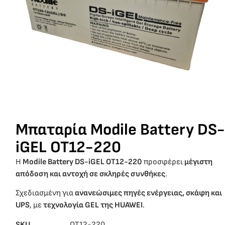
Μπαταρία Modile Battery DS-
iGEL OT12-220
Η
Modile Battery DS-iGEL OT12-220
προσφέρει
μέγιστη
απόδοση και αντοχή σε σκληρές συνθήκες
.
Σχεδιασμένη για
ανανεώσιμες πηγές ενέργειας, σκάφη και
UPS
, με
τεχνολογία GEL της HUAWEI
.
SKU
ΟΤ12-220