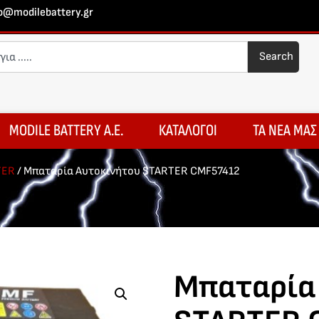
fo@modilebattery.gr
Search
MODILE BATTERY A.E.
ΚΑΤΑΛΟΓΟΙ
ΤΑ ΝΕΑ ΜΑΣ
TER
/ Μπαταρία Αυτοκινήτου STARTER CMF57412
Μπαταρία