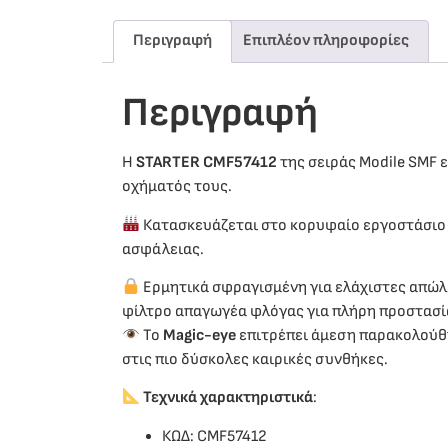
Περιγραφή
Επιπλέον πληροφορίες
Περιγραφή
Η
STARTER CMF57412
της σειράς Modile SMF 
οχήματός τους.
Κατασκευάζεται στο κορυφαίο εργοστάσι
ασφάλειας.
Ερμητικά σφραγισμένη για ελάχιστες απώλ
φίλτρο απαγωγέα φλόγας για πλήρη προστασί
Το
Magic-eye
επιτρέπει άμεση παρακολούθη
στις πιο δύσκολες καιρικές συνθήκες.
Τεχνικά χαρακτηριστικά
:
ΚΩΔ: CMF57412