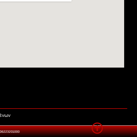
μένων
006223201000