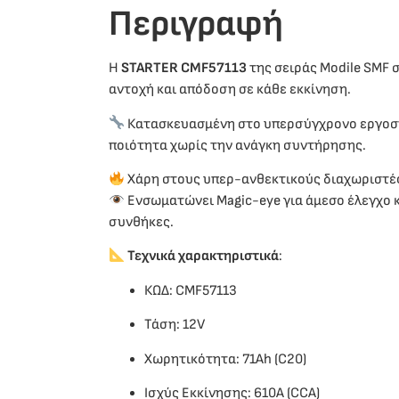
Περιγραφή
Η
STARTER CMF57113
της σειράς Modile SMF 
αντοχή και απόδοση σε κάθε εκκίνηση.
Κατασκευασμένη στο υπερσύγχρονο εργο
ποιότητα χωρίς την ανάγκη συντήρησης.
Χάρη στους υπερ-ανθεκτικούς διαχωριστές 
Ενσωματώνει Magic-eye για άμεσο έλεγχο κ
συνθήκες.
Τεχνικά χαρακτηριστικά
:
ΚΩΔ: CMF57113
Τάση: 12V
Χωρητικότητα: 71Ah (C20)
Ισχύς Εκκίνησης: 610A (CCA)