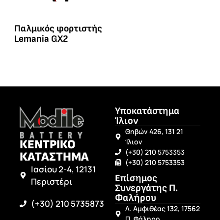
Παλμικός φορτιστής
Lemania GX2
Υποκατάστημα
Ίλιον
Θηβών 426, 131 21
ΚΕΝΤΡΙΚΟ
Ίλιον
(+30) 210 5753353
ΚΑΤΑΣΤΗΜΑ
(+30) 210 5753353
Ιασίου 2-4, 12131
Επίσημος
Περιστέρι
Συνεργάτης Π.
Φαλήρου
(+30) 210 5735873
Λ. Αμφιθέας 132, 17562
Π. Φάληρο