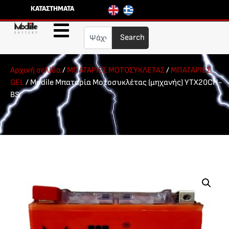
ΚΑΤΑΣΤΗΜΑΤΑ
Search
Αρχική σελίδα
/
ΜΠΑΤΑΡΙΕΣ ΜΟΤΟΣΥΚΛΕΤΑΣ
/
ΜΠΑΤΑΡΙΕΣ
GEL
/ Modile Μπαταρία Μοτοσυκλέτας (μηχανής) YTX20CH-
BS