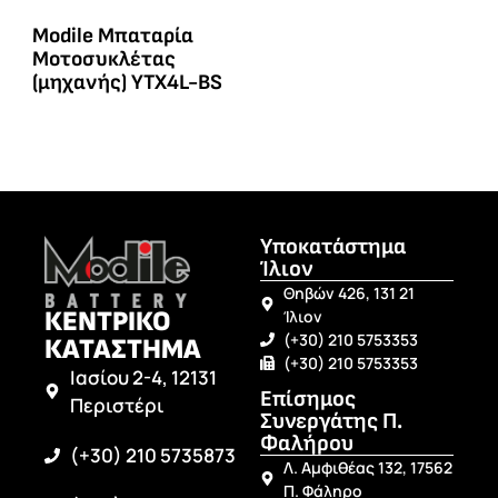
Modile Μπαταρία
Μοτοσυκλέτας
(μηχανής) YTX4L-BS
Υποκατάστημα
Ίλιον
Θηβών 426, 131 21
ΚΕΝΤΡΙΚΟ
Ίλιον
(+30) 210 5753353
ΚΑΤΑΣΤΗΜΑ
(+30) 210 5753353
Ιασίου 2-4, 12131
Επίσημος
Περιστέρι
Συνεργάτης Π.
Φαλήρου
(+30) 210 5735873
Λ. Αμφιθέας 132, 17562
Π. Φάληρο