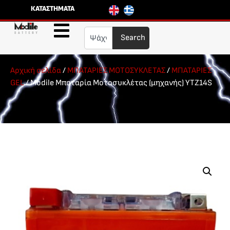
ΚΑΤΑΣΤΗΜΑΤΑ
Search
Αρχική σελίδα
/
ΜΠΑΤΑΡΙΕΣ ΜΟΤΟΣΥΚΛΕΤΑΣ
/
ΜΠΑΤΑΡΙΕΣ
GEL
/ Modile Μπαταρία Μοτοσυκλέτας (μηχανής) YTZ14S