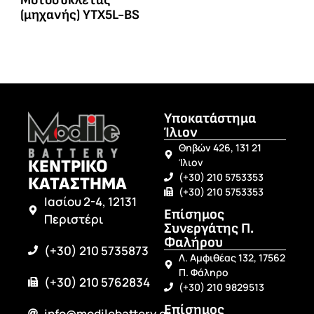
Μοτοσυκλέτας
(μηχανής) YTX5L-BS
Υποκατάστημα
Ίλιον
Θηβών 426, 131 21
ΚΕΝΤΡΙΚΟ
Ίλιον
(+30) 210 5753353
ΚΑΤΑΣΤΗΜΑ
(+30) 210 5753353
Ιασίου 2-4, 12131
Επίσημος
Περιστέρι
Συνεργάτης Π.
Φαλήρου
(+30) 210 5735873
Λ. Αμφιθέας 132, 17562
Π. Φάληρο
(+30) 210 5762834
(+30) 210 9829513
Επίσημος
info@modilebattery.gr