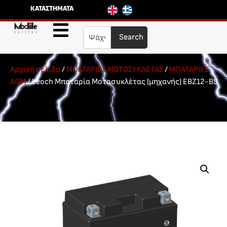
ΚΑΤΑΣΤΗΜΑΤΑ
Search
Αρχική σελίδα
/
ΜΠΑΤΑΡΙΕΣ ΜΟΤΟΣΥΚΛΕΤΑΣ
/
ΜΠΑΤΑΡΙΕΣ
AGM
/ Leoch Μπαταρία Μοτοσυκλέτας (μηχανής) EBZ12-BS