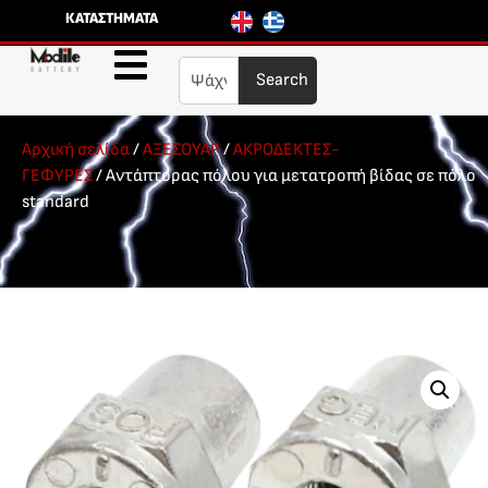
ΚΑΤΑΣΤΗΜΑΤΑ
Search
Αρχική σελίδα
/
ΑΞΕΣΟΥΑΡ
/
ΑΚΡΟΔΕΚΤΕΣ-
ΓΕΦΥΡΕΣ
/ Αντάπτορας πόλου για μετατροπή βίδας σε πόλο
standard