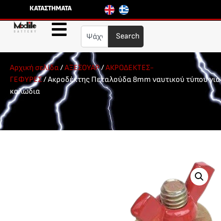
ΚΑΤΑΣΤΗΜΑΤΑ
Search
Αρχική σελίδα
/
ΑΞΕΣΟΥΑΡ
/
ΑΚΡΟΔΕΚΤΕΣ-
ΓΕΦΥΡΕΣ
/ Ακροδέκτης Πεταλούδα 8mm ναυτικού τύπου για
καλώδια