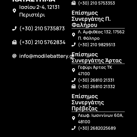
(+30) 210 5753353
Ιασίου 2-4, 12131
Επίσημος
Περιστέρι
Συνεργάτης Π.
Φαλήρου
(+30) 210 5735873
Λ. Αμφιθέας 132, 17562
Π. Φάληρο
(+30) 210 5762834
(+30) 210 9829513
Επίσημος
info@modilebattery.gr
Συνεργάτης Άρτας
Γεφύρι Άρτας ΤΚ
47100
(+30) 26810 21331
(+30) 26810 21332
Επίσημος
Συνεργάτης
Πρέβεζας
Λεωφ. Ιωαννίνων 60Α,
48100
(+30) 2682025689