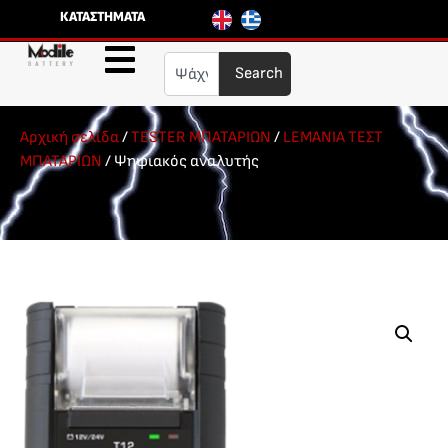
ΚΑΤΑΣΤΗΜΑΤΑ
Search
Αρχική σελίδα
/
TESTER ΜΠΑΤΑΡΙΩΝ
/
LEMANIA ΤΕΣΤ
ΜΠΑΤΑΡΙΩΝ
/ Ψηφιακός αναλυτής