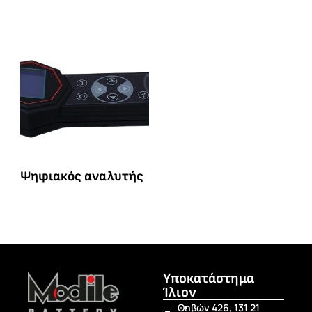
Ψηφιακός αναλυτής
Υποκατάστημα
Ίλιον
Θηβών 426, 131 21