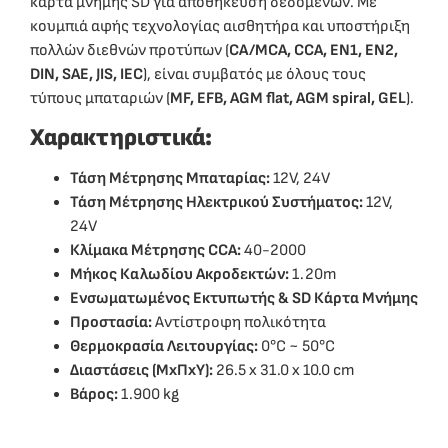
κάρτα μνήμης SD για αποθήκευση δεδομένων. Με
κουμπιά αφής τεχνολογίας αισθητήρα και υποστήριξη
πολλών διεθνών προτύπων (
CA/MCA, CCA, EN1, EN2,
DIN, SAE, JIS, IEC
), είναι συμβατός με όλους τους
τύπους μπαταριών (
MF, EFB, AGM flat, AGM spiral, GEL
).
Χαρακτηριστικά:
Τάση Μέτρησης Μπαταρίας:
12V, 24V
Τάση Μέτρησης Ηλεκτρικού Συστήματος:
12V,
24V
Κλίμακα Μέτρησης CCA:
40-2000
Μήκος Καλωδίου Ακροδεκτών:
1.20m
Ενσωματωμένος Εκτυπωτής & SD Κάρτα Μνήμης
Προστασία:
Αντίστροφη πολικότητα
Θερμοκρασία Λειτουργίας:
0°C ~ 50°C
Διαστάσεις (ΜxΠxΥ):
26.5 x 31.0 x 10.0 cm
Βάρος:
1.900 kg