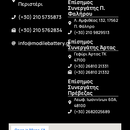
Επίσημος
Περιστέρι
Συνεργάτης Π.
Φαλήρου
(+30) 210 5735873
Λ. Αμφιθέας 132, 17562
Π. Φάληρο
(+30) 210 5762834
(+30) 210 9829513
Επίσημος
info@modilebattery.gr
Συνεργάτης Άρτας
Γεφύρι Άρτας ΤΚ
47100
(+30) 26810 21331
(+30) 26810 21332
Επίσημος
Συνεργάτης
Πρέβεζας
Λεωφ. Ιωαννίνων 60Α,
48100
(+30) 2682025689