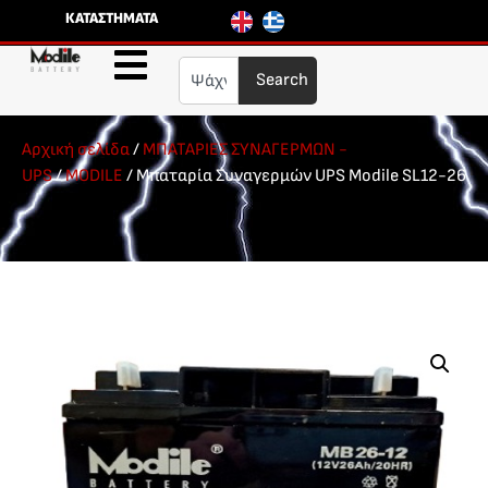
ΚΑΤΑΣΤΗΜΑΤΑ
Search
Αρχική σελίδα
/
ΜΠΑΤΑΡΙΕΣ ΣΥΝΑΓΕΡΜΩΝ -
UPS
/
MODILE
/ Μπαταρία Συναγερμών UPS Modile SL12-26