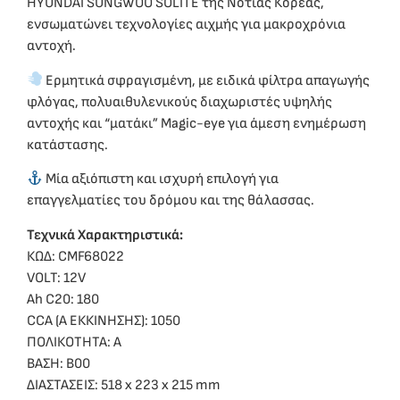
HYUNDAI SUNGWOO SOLITE της Νότιας Κορέας,
ενσωματώνει τεχνολογίες αιχμής για μακροχρόνια
αντοχή.
Ερμητικά σφραγισμένη, με ειδικά φίλτρα απαγωγής
φλόγας, πολυαιθυλενικούς διαχωριστές υψηλής
αντοχής και “ματάκι” Magic-eye για άμεση ενημέρωση
κατάστασης.
Μία αξιόπιστη και ισχυρή επιλογή για
επαγγελματίες του δρόμου και της θάλασσας.
Τεχνικά Χαρακτηριστικά:
ΚΩΔ: CMF68022
VOLT: 12V
Ah C20: 180
CCA (Α ΕΚΚΙΝΗΣΗΣ): 1050
ΠΟΛΙΚΟΤΗΤΑ: A
ΒΑΣΗ: B00
ΔΙΑΣΤΑΣΕΙΣ: 518 x 223 x 215 mm