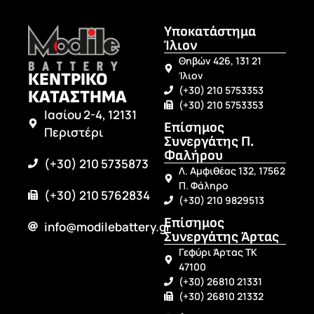
Υποκατάστημα
Ίλιον
Θηβών 426, 131 21
ΚΕΝΤΡΙΚΟ
Ίλιον
(+30) 210 5753353
ΚΑΤΑΣΤΗΜΑ
(+30) 210 5753353
Ιασίου 2-4, 12131
Επίσημος
Περιστέρι
Συνεργάτης Π.
Φαλήρου
(+30) 210 5735873
Λ. Αμφιθέας 132, 17562
Π. Φάληρο
(+30) 210 5762834
(+30) 210 9829513
Επίσημος
info@modilebattery.gr
Συνεργάτης Άρτας
Γεφύρι Άρτας ΤΚ
47100
(+30) 26810 21331
(+30) 26810 21332