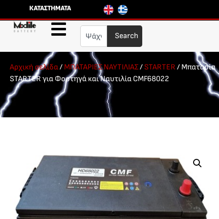
ΚΑΤΑΣΤΗΜΑΤΑ
Search
Αρχική σελίδα
/
ΜΠΑΤΑΡΙΕΣ ΝΑΥΤΙΛΙΑΣ
/
STARTER
/ Μπαταρία
STARTER για Φορτηγά και Ναυτιλία CMF68022