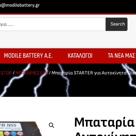
fo@modilebattery.gr
Search
MODILE BATTERY A.E.
ΚΑΤΑΛΟΓΟΙ
ΤΑ ΝΕΑ ΜΑΣ
-STOP
/
ΜΠΑΤΑΡΙΕΣ EFB
/ Μπαταρία STARTER για Αυτοκίνητα Sta
Μπαταρία