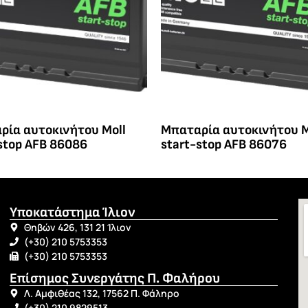
ρία αυτοκινήτου Moll
Μπαταρία αυτοκινήτου M
stop AFB 86086
start-stop AFB 86076
Υποκατάστημα Ίλιον
Θηβών 426, 131 21 Ίλιον
(+30) 210 5753353
(+30) 210 5753353
Επίσημος Συνεργάτης Π. Φαλήρου
Λ. Αμφιθέας 132, 17562 Π. Φάληρο
(+30) 210 9829513