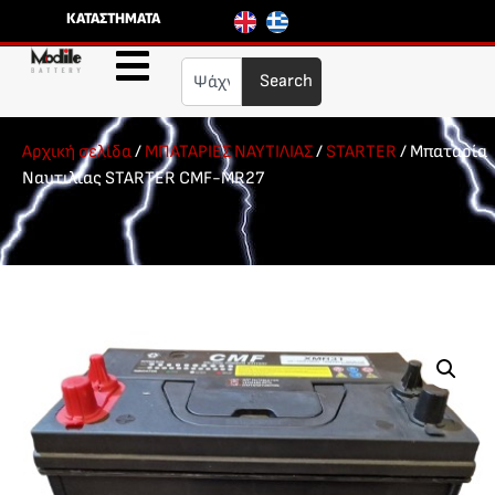
ΚΑΤΑΣΤΗΜΑΤΑ
Search
Αρχική σελίδα
/
ΜΠΑΤΑΡΙΕΣ ΝΑΥΤΙΛΙΑΣ
/
STARTER
/ Μπαταρία
Ναυτιλίας STARTER CMF-MR27