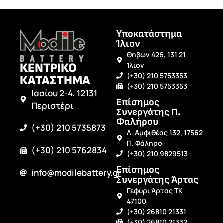
Υποκατάστημα
Ίλιον
Θηβών 426, 131 21
ΚΕΝΤΡΙΚΟ
Ίλιον
(+30) 210 5753353
ΚΑΤΑΣΤΗΜΑ
(+30) 210 5753353
Ιασίου 2-4, 12131
Επίσημος
Περιστέρι
Συνεργάτης Π.
Φαλήρου
(+30) 210 5735873
Λ. Αμφιθέας 132, 17562
Π. Φάληρο
(+30) 210 5762834
(+30) 210 9829513
Επίσημος
info@modilebattery.gr
Συνεργάτης Άρτας
Γεφύρι Άρτας ΤΚ
47100
(+30) 26810 21331
(+30) 26810 21332