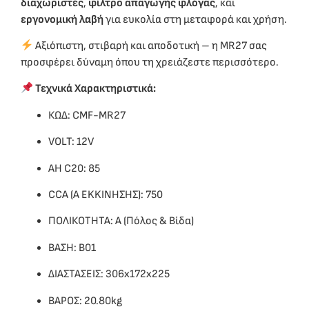
διαχωριστές
,
φίλτρο απαγωγής φλόγας
, και
εργονομική λαβή
για ευκολία στη μεταφορά και χρήση.
Αξιόπιστη, στιβαρή και αποδοτική – η MR27 σας
προσφέρει δύναμη όπου τη χρειάζεστε περισσότερο.
Τεχνικά Χαρακτηριστικά:
ΚΩΔ: CMF-MR27
VOLT: 12V
ΑΗ C20: 85
CCA (A EKKINHΣΗΣ): 750
ΠΟΛΙΚΟΤΗΤΑ: A (Πόλος & Βίδα)
ΒΑΣΗ: B01
ΔΙΑΣΤΑΣΕΙΣ: 306x172x225
ΒΑΡΟΣ: 20.80kg