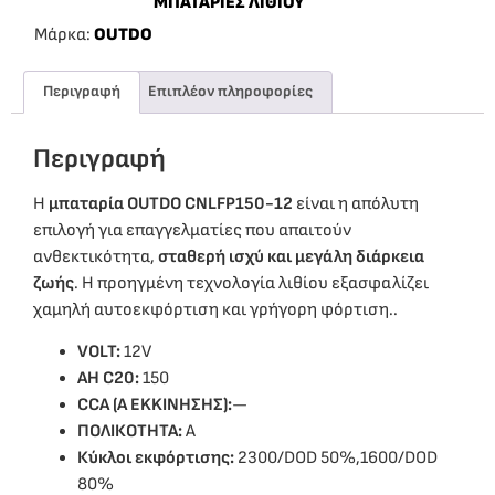
ΜΠΑΤΑΡΙΕΣ ΛΙΘΙΟΥ
Μάρκα:
OUTDO
Περιγραφή
Επιπλέον πληροφορίες
Περιγραφή
Η
μπαταρία OUTDO CNLFP150-12
είναι η απόλυτη
επιλογή για επαγγελματίες που απαιτούν
ανθεκτικότητα,
σταθερή ισχύ και μεγάλη διάρκεια
ζωής
. Η προηγμένη τεχνολογία λιθίου εξασφαλίζει
χαμηλή αυτοεκφόρτιση και γρήγορη φόρτιση..
VOLT:
12V
ΑΗ C20:
150
CCA (A EKKINHΣΗΣ):
—
ΠΟΛΙΚΟΤΗΤΑ:
Α
Κύκλοι εκφόρτισης:
2300/DOD 50%,1600/DOD
80%