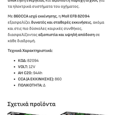
ανάκτηση ενέργειας
και
αξιόπιστη παροχή ισχύος
για
τα ηλεκτρικά συστήματα του οχήματος.
Με
860CCA ισχύ εκκίνησης
, η
Moll EFB 82094
εξασφαλίζει
δυνατές και σταθερές εκκινήσεις
, ακόμα
και στις πιο δύσκολες καιρικές συνθήκες,
διασφαλίζοντας
αξιοπιστία και υψηλή απόδοση
σε
κάθε διαδρομή.
Τεχνικά Χαρακτηριστικά:
ΚΩΔ:
82094
VOLT:
12V
ΑΗ C20:
94Ah
CCA (A ΕΚΚΙΝΗΣΗΣ):
860
ΠΟΛΙΚΟΤΗΤΑ:
Δ
Σχετικά προϊόντα