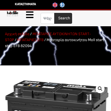
ΚΑΤΑΣΤΗΜΑΤΑ
Search
Αρχική σελίδα
/
ΜΠΑΤΑΡΙΕΣ ΑΥΤΟΚΙΝΗΤΩΝ START-
STOP
/
ΜΠΑΤΑΡΙΕΣ EFB
/ Μπαταρία αυτοκινήτου Moll start-
stop EFB 82094