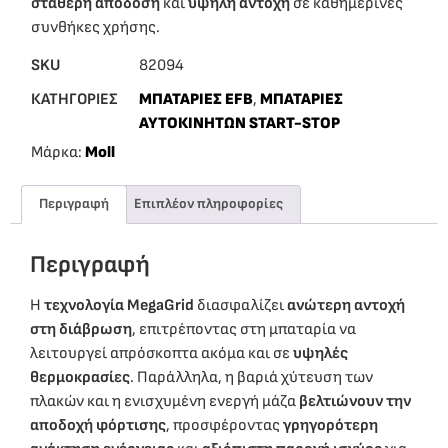
σταθερή απόδοση
και
υψηλή αντοχή
σε καθημερινές
συνθήκες χρήσης.
SKU
82094
ΚΑΤΗΓΟΡΙΕΣ
ΜΠΑΤΑΡΙΕΣ EFB
,
ΜΠΑΤΑΡΙΕΣ
ΑΥΤΟΚΙΝΗΤΩΝ START-STOP
Μάρκα:
Moll
Περιγραφή
Επιπλέον πληροφορίες
Περιγραφή
Η
τεχνολογία MegaGrid
διασφαλίζει
ανώτερη αντοχή
στη διάβρωση
, επιτρέποντας στη μπαταρία να
λειτουργεί απρόσκοπτα ακόμα και σε
υψηλές
θερμοκρασίες
. Παράλληλα, η βαριά χύτευση των
πλακών και η ενισχυμένη ενεργή μάζα
βελτιώνουν την
αποδοχή φόρτισης
, προσφέροντας
γρηγορότερη