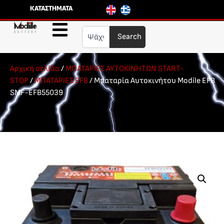
ΚΑΤΑΣΤΗΜΑΤΑ
Search
Αρχική σελίδα
/
ΜΠΑΤΑΡΙΕΣ ΑΥΤΟΚΙΝΗΤΩΝ START-
STOP
/
ΜΠΑΤΑΡΙΕΣ EFB
/ Μπαταρία Αυτοκινήτου Modile EFB
SMF-EFB55039