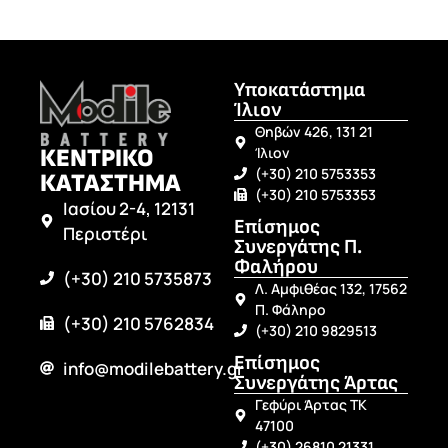
Υποκατάστημα
Ίλιον
Θηβών 426, 131 21
ΚΕΝΤΡΙΚΟ
Ίλιον
(+30) 210 5753353
ΚΑΤΑΣΤΗΜΑ
(+30) 210 5753353
Ιασίου 2-4, 12131
Επίσημος
Περιστέρι
Συνεργάτης Π.
Φαλήρου
(+30) 210 5735873
Λ. Αμφιθέας 132, 17562
Π. Φάληρο
(+30) 210 5762834
(+30) 210 9829513
Επίσημος
info@modilebattery.gr
Συνεργάτης Άρτας
Γεφύρι Άρτας ΤΚ
47100
(+30) 26810 21331