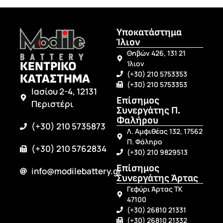
Υποκατάστημα
Ίλιον
Θηβών 426, 131 21
ΚΕΝΤΡΙΚΟ
Ίλιον
(+30) 210 5753353
ΚΑΤΑΣΤΗΜΑ
(+30) 210 5753353
Ιασίου 2-4, 12131
Επίσημος
Περιστέρι
Συνεργάτης Π.
Φαλήρου
(+30) 210 5735873
Λ. Αμφιθέας 132, 17562
Π. Φάληρο
(+30) 210 5762834
(+30) 210 9829513
Επίσημος
info@modilebattery.gr
Συνεργάτης Άρτας
Γεφύρι Άρτας ΤΚ
47100
(+30) 26810 21331
(+30) 26810 21332