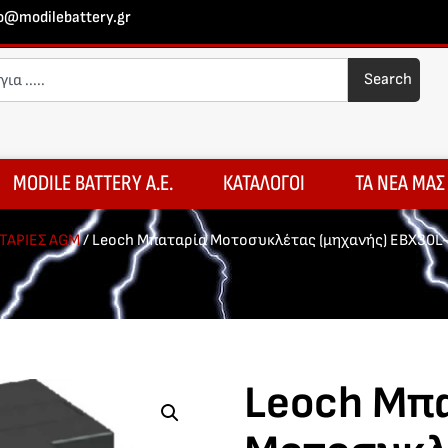
fo@modilebattery.gr
Search
MODILE BATTERY A.E.
ΚΑΤΑΛΟΓΟΙ
ΤΑ ΝΕΑ ΜΑΣ
ΤΑΡΙΕΣ AGM
/ Leoch Μπαταρία Μοτοσυκλέτας (μηχανής) EBX30L
Leoch Μπ