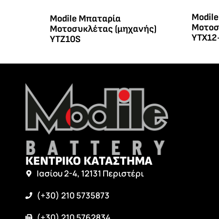
Modil
Modile Μπαταρία
Μοτοσ
Μοτοσυκλέτας (μηχανής)
YTX12
YTZ10S
ΚΕΝΤΡΙΚΟ ΚΑΤΑΣΤΗΜΑ
Ιασίου 2-4, 12131 Περιστέρι
(+30) 210 5735873
(+30) 210 5762834