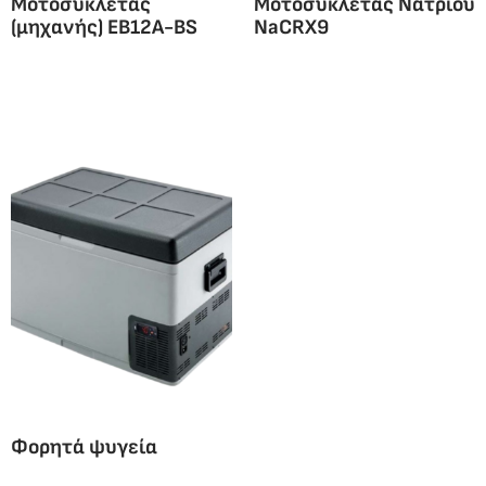
Μοτοσυκλέτας
Μοτοσυκλέτας Νατρίου
(μηχανής) EB12A-BS
NaCRX9
Φορητά ψυγεία