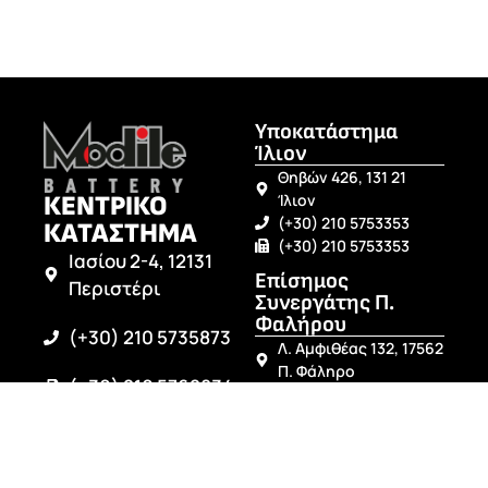
Υποκατάστημα
Ίλιον
Θηβών 426, 131 21
ΚΕΝΤΡΙΚΟ
Ίλιον
(+30) 210 5753353
ΚΑΤΑΣΤΗΜΑ
(+30) 210 5753353
Ιασίου 2-4, 12131
Επίσημος
Περιστέρι
Συνεργάτης Π.
Φαλήρου
(+30) 210 5735873
Λ. Αμφιθέας 132, 17562
Π. Φάληρο
(+30) 210 5762834
(+30) 210 9829513
Επίσημος
info@modilebattery.gr
Συνεργάτης Άρτας
Γεφύρι Άρτας ΤΚ