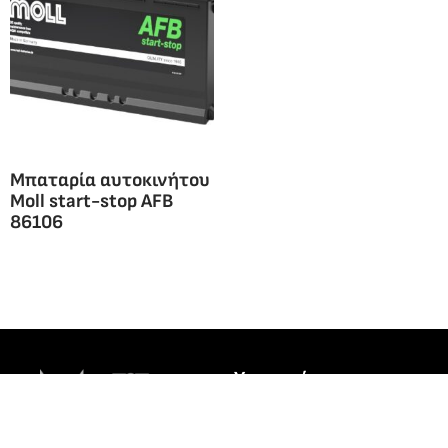
Μπαταρία αυτοκινήτου
Moll start-stop AFB
86106
Υποκατάστημα
Ίλιον
Θηβών 426, 131 21
ΚΕΝΤΡΙΚΟ
Ίλιον