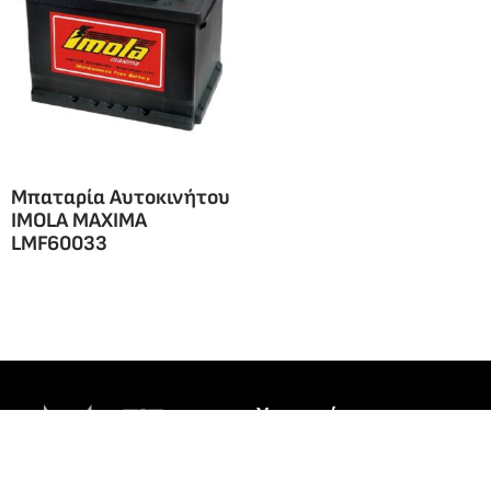
Μπαταρία Αυτοκινήτου
IMOLA MAXIMA
LMF60033
Υποκατάστημα
Ίλιον
Θηβών 426, 131 21
ΚΕΝΤΡΙΚΟ
Ίλιον